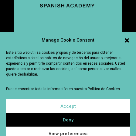
Manage Cookie Consent
AVISO LEGAL
–
POLÍTICA DE PRIVACIDAD
–
TÉRMINOS
Y CONDICIONES
Este sitio web utiliza cookies propias y de terceros para obtener
estadísticas sobre los hábitos de navegación del usuario, mejorar su
CENTRO ACREDITADO POR EL INSTITUTO
experiencia y permitirle compartir contenidos en redes sociales. Usted
CERVANTES
puede aceptar o rechazar las cookies, así como personalizar cuáles
quiere deshabilitar.
Puede encontrar toda la información en nuestra Política de Cookies.
Accept
PLAZOLETA DE FLORENCIO RODRÍGUEZ, 2, 1 J, 33206
GIJÓN, ASTURIAS, SPAIN
Deny
HORARIO DE APERTURA: LUNES – JUEVES : 09:00-
View preferences
13:00 / 17:00 – 19:00 VIERNES : 09:00- 13:00